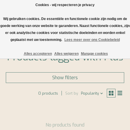
Cookies - wij respecteren je privacy
Wij gebruiken cookies. De essentiële en functionele cookie zijn nodig om de
Wishlist
Cart
goede werking van onze website te garanderen. Naast functionele cookies, zijn
er ook analytische cookies voor statistische doeleinden en worden enkel
Home
/
Tags
/
Plus
geplaatst met uw toestemming.
Lees meer over ons Cookiebeleid
Products tagged with Plus
Alles accepteren
Alles weigeren
Manage cookies
Show filters
0 products
Sort by
Popularity
No products found