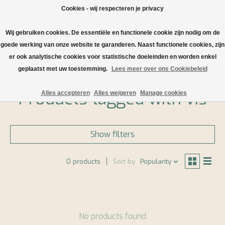
Cookies - wij respecteren je privacy
Wij gebruiken cookies. De essentiële en functionele cookie zijn nodig om de
Wishlist
Cart
goede werking van onze website te garanderen. Naast functionele cookies, zijn
er ook analytische cookies voor statistische doeleinden en worden enkel
Home
/
Tags
/
vis
geplaatst met uw toestemming.
Lees meer over ons Cookiebeleid
Products tagged with vis
Alles accepteren
Alles weigeren
Manage cookies
Show filters
0 products
Sort by
Popularity
No products found