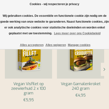
Cookies - wij respecteren je privacy
Wij gebruiken cookies. De essentiële en functionele cookie zijn nodig om de
Verlanglijst
Winkelwa
goede werking van onze website te garanderen. Naast functionele cookies, zijn
Hero slideshow items
er ook analytische cookies voor statistische doeleinden en worden enkel
Items van productcarrousel
geplaatst met uw toestemming.
Lees meer over ons Cookiebeleid
Alles accepteren
Alles weigeren
Manage cookies
Vegan Visfilet op
Vegan Garnalenkroket
zeewierhuid 2 x 100
240 gram
gram
€4,95
€5,95