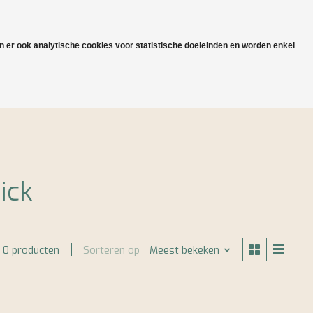
NL
Aanmelden / Inloggen
jn er ook analytische cookies voor statistische doeleinden en worden enkel
Onze heritage en productie
ick
Sorteren op
Meest bekeken
0 producten