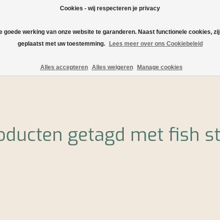
Cookies - wij respecteren je privacy
de goede werking van onze website te garanderen. Naast functionele cookies, zi
geplaatst met uw toestemming.
Lees meer over ons Cookiebeleid
Verzending en levering
Serveersuggesties en recepten
Alles accepteren
Alles weigeren
Manage cookies
oducten getagd met fish st