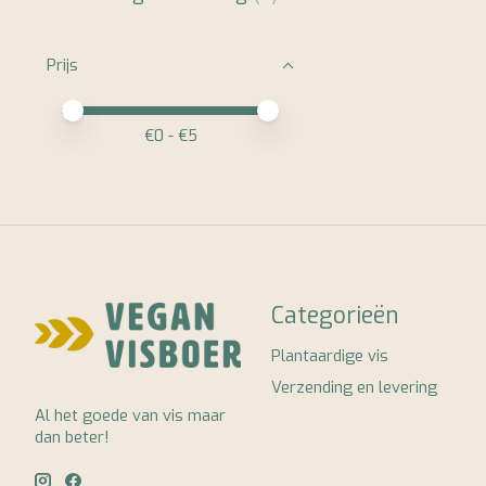
Prijs
Minimale prijswaarde
Price maximum value
€
0
- €
5
Categorieën
Plantaardige vis
Verzending en levering
Al het goede van vis maar
dan beter!