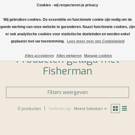
Cookies - wij respecteren je privacy
Wij gebruiken cookies. De essentiële en functionele cookie zijn nodig om de
Verlanglijst
Winkelwa
goede werking van onze website te garanderen. Naast functionele cookies, zijn
er ook analytische cookies voor statistische doeleinden en worden enkel
Home
/
Tags
/
Fisherman
geplaatst met uw toestemming.
Lees meer over ons Cookiebeleid
Producten getagd met
Alles accepteren
Alles weigeren
Manage cookies
Fisherman
Filters weergeven
0 producten
Sorteren op
Meest bekeken