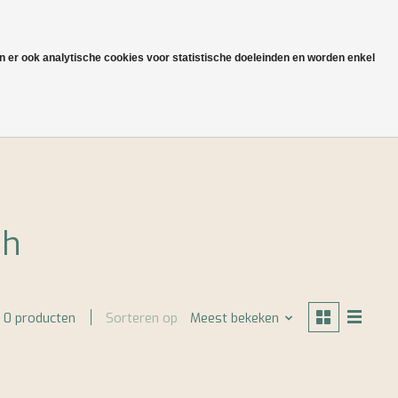
NL
Aanmelden / Inloggen
jn er ook analytische cookies voor statistische doeleinden en worden enkel
Onze heritage en productie
sh
Sorteren op
Meest bekeken
0 producten