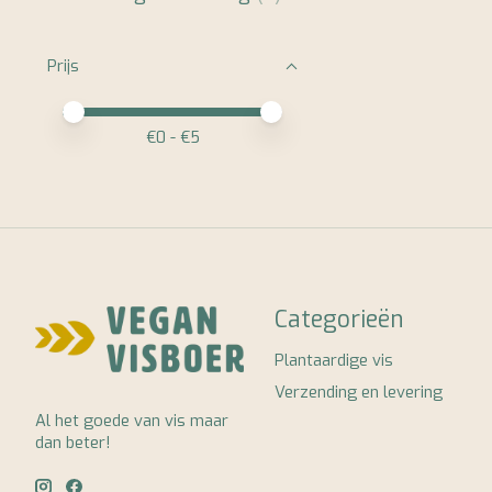
Prijs
Minimale prijswaarde
Price maximum value
€
0
- €
5
Categorieën
Plantaardige vis
Verzending en levering
Al het goede van vis maar
dan beter!