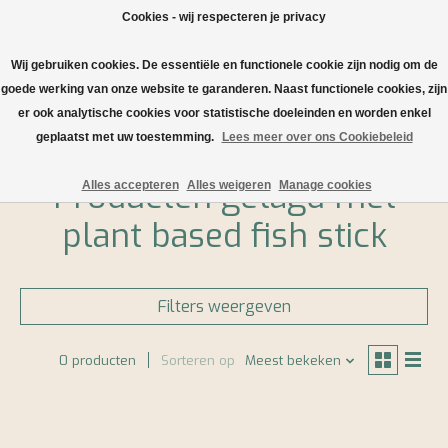
Cookies - wij respecteren je privacy
Wij gebruiken cookies. De essentiële en functionele cookie zijn nodig om de
Verlanglijst
Winkelwa
goede werking van onze website te garanderen. Naast functionele cookies, zijn
er ook analytische cookies voor statistische doeleinden en worden enkel
Home
/
Tags
/
plant based fish stick
geplaatst met uw toestemming.
Lees meer over ons Cookiebeleid
Producten getagd met
Alles accepteren
Alles weigeren
Manage cookies
plant based fish stick
Filters weergeven
0 producten
Sorteren op
Meest bekeken