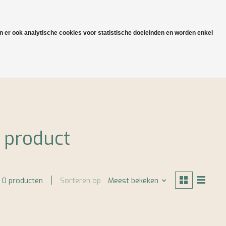
NL
Aanmelden / Inloggen
jn er ook analytische cookies voor statistische doeleinden en worden enkel
Onze heritage en productie
 product
Sorteren op
Meest bekeken
0 producten