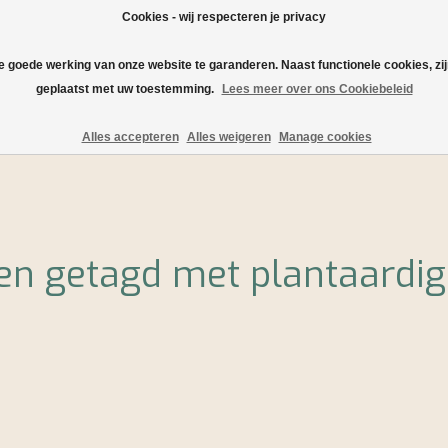
Cookies - wij respecteren je privacy
de goede werking van onze website te garanderen. Naast functionele cookies, zi
geplaatst met uw toestemming.
Lees meer over ons Cookiebeleid
Verzending en levering
Serveersuggesties en recepten
Alles accepteren
Alles weigeren
Manage cookies
en getagd met plantaardig