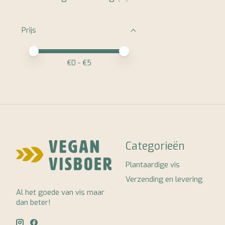
Prijs
Minimale prijswaarde
Price maximum value
€
0
- €
5
Categorieën
Plantaardige vis
Verzending en levering
Al het goede van vis maar
dan beter!