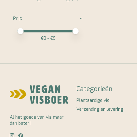
Prijs
Minimale prijswaarde
Price maximum value
€
0
- €
5
Categorieën
Plantaardige vis
Verzending en levering
Al het goede van vis maar
dan beter!