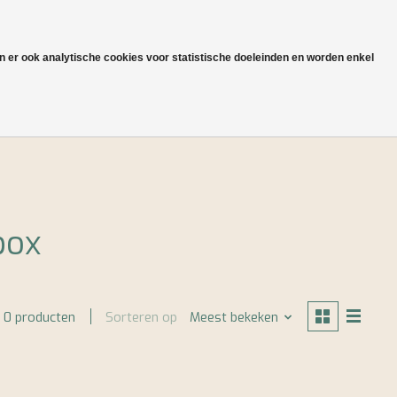
NL
Aanmelden / Inloggen
jn er ook analytische cookies voor statistische doeleinden en worden enkel
Onze heritage en productie
box
Sorteren op
Meest bekeken
0 producten