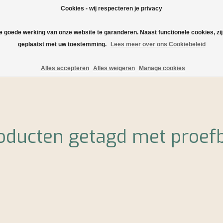
Cookies - wij respecteren je privacy
de goede werking van onze website te garanderen. Naast functionele cookies, zi
geplaatst met uw toestemming.
Lees meer over ons Cookiebeleid
Verzending en levering
Serveersuggesties en recepten
Alles accepteren
Alles weigeren
Manage cookies
oducten getagd met proef