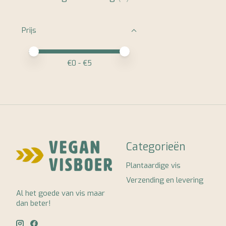
Prijs
Minimale prijswaarde
Price maximum value
€
0
- €
5
Categorieën
Plantaardige vis
Verzending en levering
Al het goede van vis maar
dan beter!