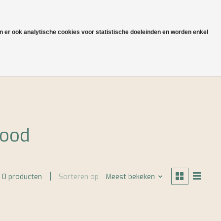
NL
Aanmelden / Inloggen
jn er ook analytische cookies voor statistische doeleinden en worden enkel
Onze heritage en productie
food
Sorteren op
Meest bekeken
0 producten